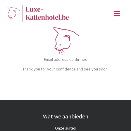
Skip
to
content
Email address confirmed
Thank you for your confidence and see you soon!
Wat we aanbieden
Onze suites